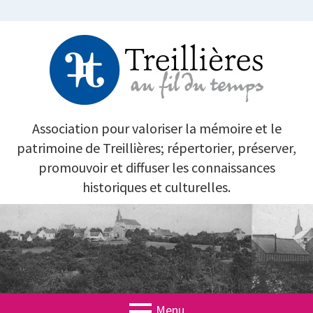
Aller
au
contenu
TREILLIÈRES AU FIL DU TEMPS
Association pour valoriser la mémoire et le
patrimoine de Treillières; répertorier, préserver,
promouvoir et diffuser les connaissances
historiques et culturelles.
Menu