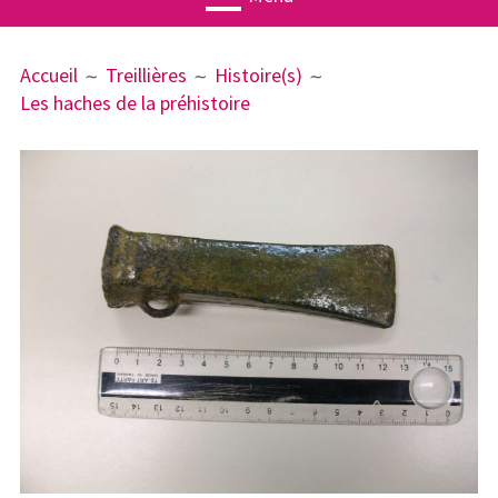
MENU
FIL
Actualités
Accueil
Treillières
Histoire(s)
PRINCIPAL
D'ARIANE
Les haches de la préhistoire
Agenda
Associatio
n
Publication
s
Ateliers
Treillières
Géographi
e
Histoire(s)