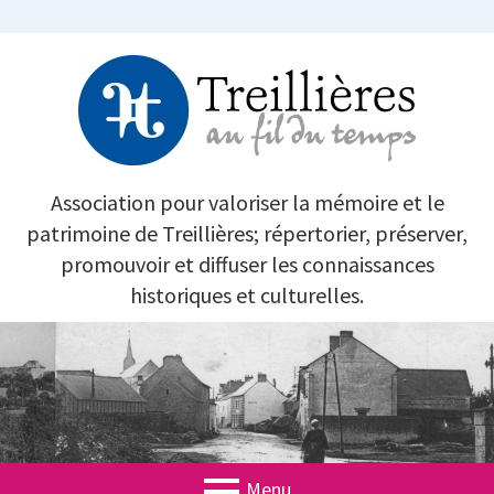
Aller
au
contenu
TREILLIÈRES AU FIL DU TEMPS
Association pour valoriser la mémoire et le
patrimoine de Treillières; répertorier, préserver,
promouvoir et diffuser les connaissances
historiques et culturelles.
Menu