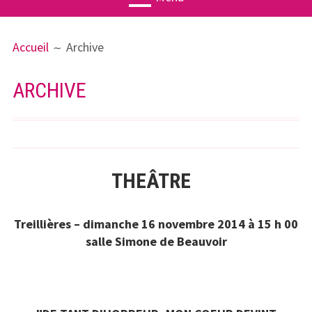
MENU
FIL
Actualités
Accueil
Archive
PRINCIPAL
D'ARIANE
Agenda
ARCHIVE
Associatio
n
Publication
s
THEÂTRE
Ateliers
Treillières – dimanche 16 novembre 2014 à 15 h 00
Treillières
salle Simone de Beauvoir
Géographi
e
Histoire(s)