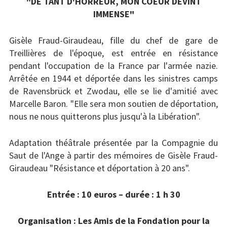
"DE TANT D'HORREUR, MON COEUR DEVINT
IMMENSE"
Patrimoin
e
Gisèle Fraud-Giraudeau, fille du chef de gare de
Treillières de l'époque, est entrée en résistance
Mémorial
pendant l'occupation de la France par l'armée nazie.
Arrêtée en 1944 et déportée dans les sinistres camps
Portraits
de Ravensbrück et Zwodau, elle se lie d'amitié avec
Marcelle Baron. "Elle sera mon soutien de déportation,
Contacts
nous ne nous quitterons plus jusqu'à la Libération".
Liens
Adaptation théâtrale présentée par la Compagnie du
Archive
Saut de l'Ange à partir des mémoires de Gisèle Fraud-
Giraudeau "Résistance et déportation à 20 ans".
Entrée : 10 euros – durée : 1 h 30
Organisation : Les Amis de la Fondation pour la