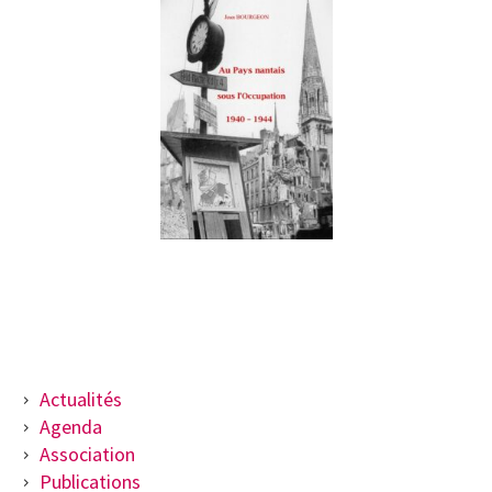
BARRE
Actualités
Agenda
LATÉRALE
Association
PRINCIPALE
Publications