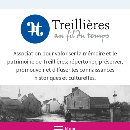
Aller
au
contenu
TREILLIÈRES AU FIL DU TEMPS
Association pour valoriser la mémoire et le
patrimoine de Treillières; répertorier, préserver,
promouvoir et diffuser les connaissances
historiques et culturelles.
Menu