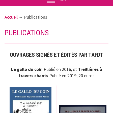
MENU
FIL
Actualités
Accueil
Publications
PRINCIPAL
D'ARIANE
Agenda
PUBLICATIONS
Associatio
n
Publication
OUVRAGES SIGNÉS ET ÉDITÉS PAR TAFDT
s
Le gallo du coin
Publié en 2016, et
Treillières à
Ateliers
travers chants
Publié en 2019, 20 euros
Treillières
Géographi
e
Histoire(s)