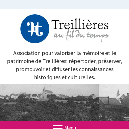
Aller
au
contenu
TREILLIÈRES AU FIL DU TEMPS
Association pour valoriser la mémoire et le
patrimoine de Treillières; répertorier, préserver,
promouvoir et diffuser les connaissances
historiques et culturelles.
Menu