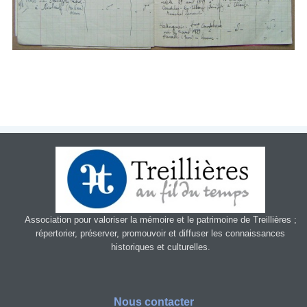
Patrimoin
e
Mémorial
Portraits
Contacts
Liens
Archive
Association pour valoriser la mémoire et le patrimoine de Treillières ;
répertorier, préserver, promouvoir et diffuser les connaissances
historiques et culturelles.
Nous contacter