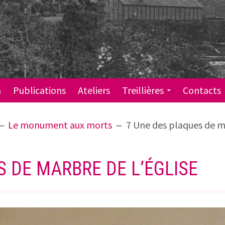
n
Publications
Ateliers
Treillières
Contacts
Le monument aux morts
7 Une des plaques de ma
S DE MARBRE DE L’ÉGLISE