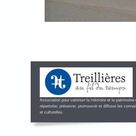
Association pour valoriser la mémoire et le patrimoine d
répertorier, préserver, promouvoir et diffuser les conn
et culturelles.