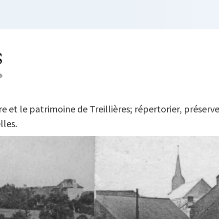
L DU TEMPS
 et le patrimoine de Treillières; répertorier, préserve
lles.