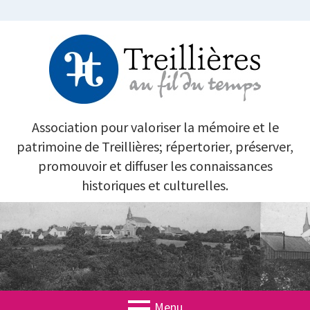
Aller
au
contenu
TREILLIÈRES AU FIL DU TEMPS
Association pour valoriser la mémoire et le
patrimoine de Treillières; répertorier, préserver,
promouvoir et diffuser les connaissances
historiques et culturelles.
Menu