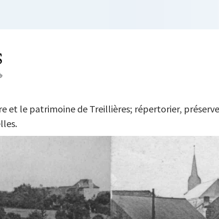
L DU TEMPS
 et le patrimoine de Treillières; répertorier, préserve
lles.