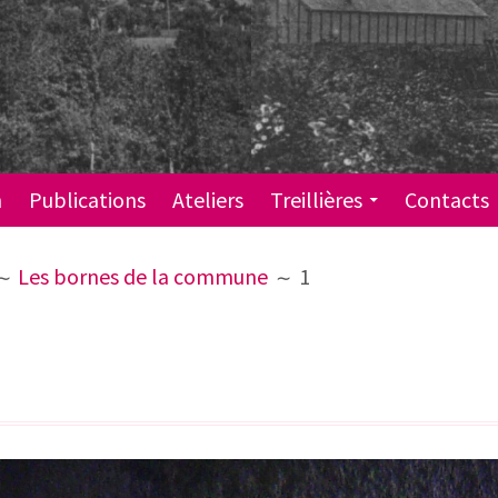
n
Publications
Ateliers
Treillières
Contacts
Les bornes de la commune
1