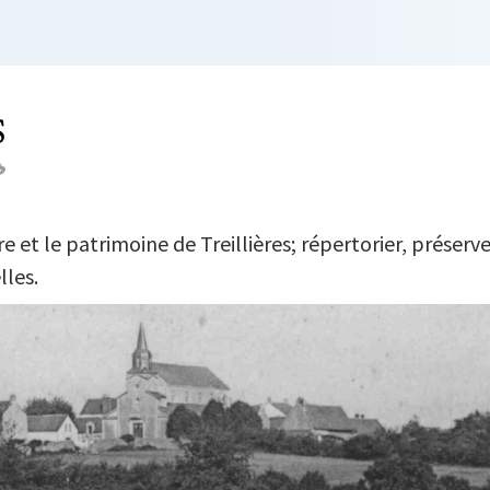
L DU TEMPS
 et le patrimoine de Treillières; répertorier, préserve
lles.