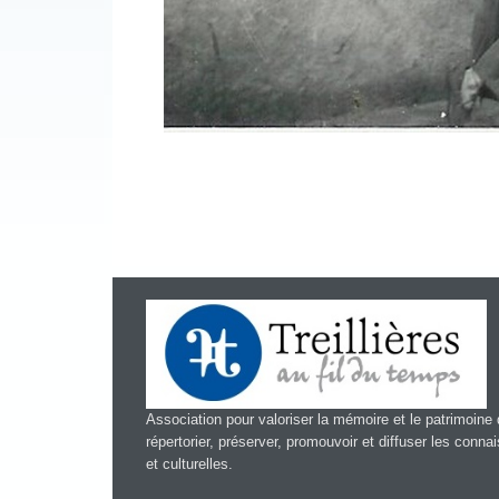
Association pour valoriser la mémoire et le patrimoine d
répertorier, préserver, promouvoir et diffuser les conn
et culturelles.