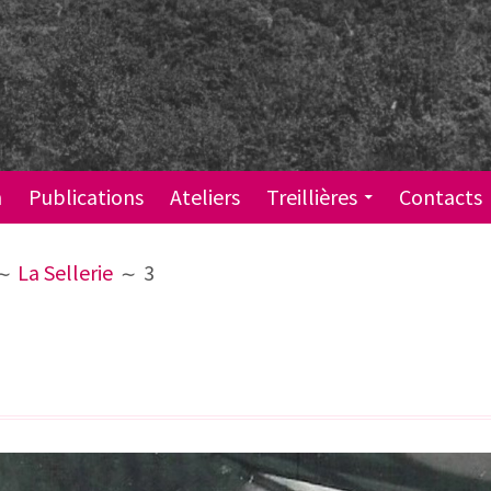
n
Publications
Ateliers
Treillières
Contacts
La Sellerie
3