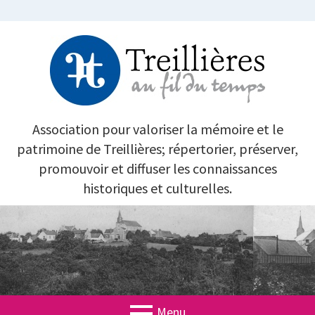
Aller
au
contenu
TREILLIÈRES AU FIL DU TEMPS
Association pour valoriser la mémoire et le
patrimoine de Treillières; répertorier, préserver,
promouvoir et diffuser les connaissances
historiques et culturelles.
Menu