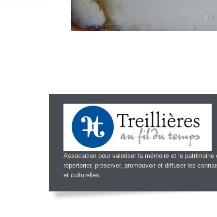
Association pour valoriser la mémoire et le patrimoine d
répertorier, préserver, promouvoir et diffuser les conn
et culturelles.