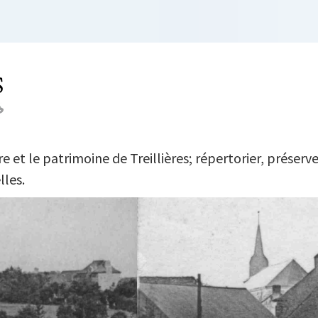
L DU TEMPS
 et le patrimoine de Treillières; répertorier, préserve
lles.