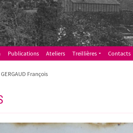
n
Publications
Ateliers
Treillières
Contacts
GERGAUD François
S