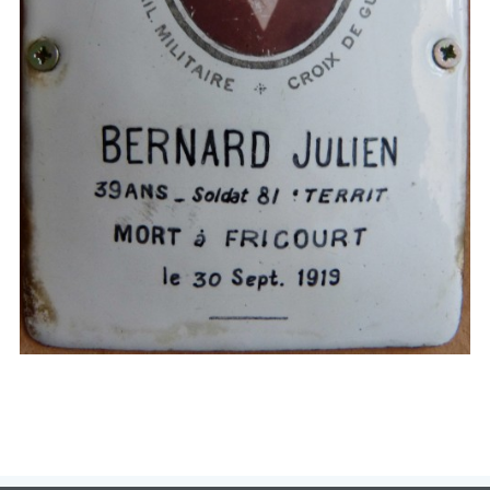
Patrimoin
e
Mémorial
Portraits
Contacts
Liens
Archive