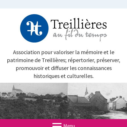
Aller
au
contenu
TREILLIÈRES AU FIL DU TEMPS
Association pour valoriser la mémoire et le
patrimoine de Treillières; répertorier, préserver,
promouvoir et diffuser les connaissances
historiques et culturelles.
Menu