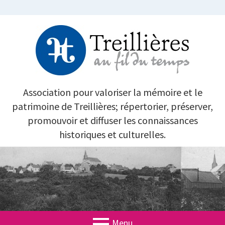
Aller
au
contenu
TREILLIÈRES AU FIL DU TEMPS
Association pour valoriser la mémoire et le
patrimoine de Treillières; répertorier, préserver,
promouvoir et diffuser les connaissances
historiques et culturelles.
Menu