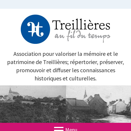
Aller
au
contenu
TREILLIÈRES AU FIL DU TEMPS
Association pour valoriser la mémoire et le
patrimoine de Treillières; répertorier, préserver,
promouvoir et diffuser les connaissances
historiques et culturelles.
Menu