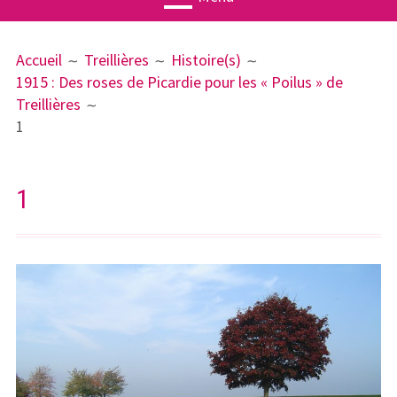
MENU
FIL
Actualités
Accueil
Treillières
Histoire(s)
PRINCIPAL
D'ARIANE
1915 : Des roses de Picardie pour les « Poilus » de
Agenda
Treillières
Associatio
1
n
Publication
1
s
Ateliers
Treillières
Géographi
e
Histoire(s)