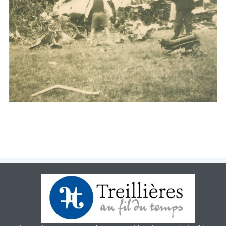
Patrimoin
e
Mémorial
Portraits
Contacts
Liens
Archive