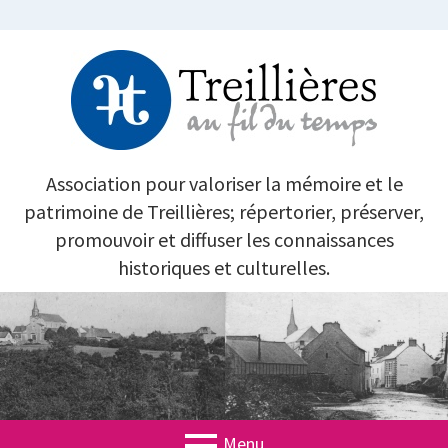
Aller
au
contenu
TREILLIÈRES AU FIL DU TEMPS
Association pour valoriser la mémoire et le
patrimoine de Treillières; répertorier, préserver,
promouvoir et diffuser les connaissances
historiques et culturelles.
Menu