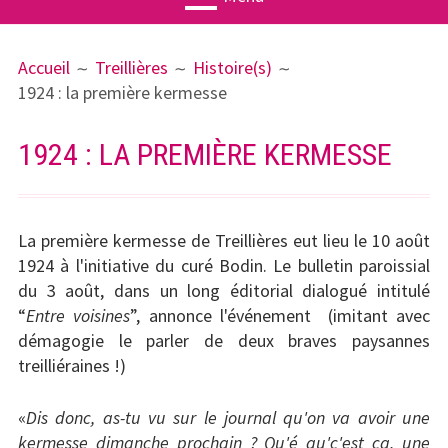
MENU
FIL
Actualités
Accueil
Treillières
Histoire(s)
PRINCIPAL
D'ARIANE
1924 : la première kermesse
Agenda
Associatio
1924 : LA PREMIÈRE KERMESSE
n
Publication
s
La première kermesse de Treillières eut lieu le 10 août
1924 à l'initiative du curé Bodin. Le bulletin paroissial
Ateliers
du 3 août, dans un long éditorial dialogué intitulé
“
Entre voisines
”, annonce l'événement (imitant avec
Treillières
démagogie le parler de deux braves paysannes
treilliéraines !)
Géographi
e
«
Dis donc, as-tu vu sur le journal qu'on va avoir une
kermesse dimanche prochain ? Qu'é qu'c'est ça, une
Histoire(s)