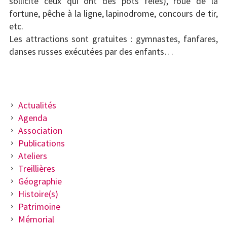
sollicite ceux qui ont des pots fêlés), roue de la
fortune, pêche à la ligne, lapinodrome, concours de tir,
etc.
Les attractions sont gratuites : gymnastes, fanfares,
danses russes exécutées par des enfants…
BARRE
Actualités
Agenda
LATÉRALE
Association
PRINCIPALE
Publications
Ateliers
Treillières
Géographie
Histoire(s)
Patrimoine
Mémorial