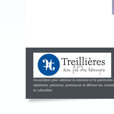
Association pour valoriser la mémoire et le patrimoine d
répertorier, préserver, promouvoir et diffuser les conn
et culturelles.