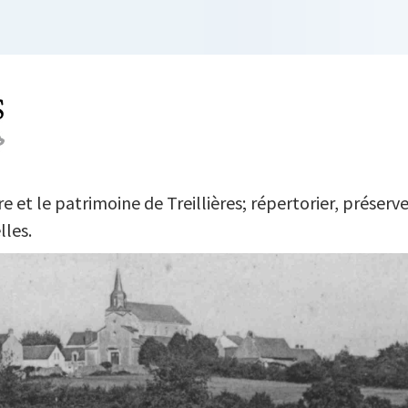
L DU TEMPS
 et le patrimoine de Treillières; répertorier, préserve
lles.