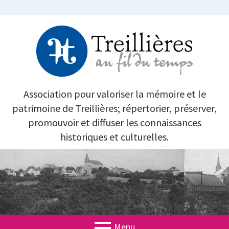
Aller
au
contenu
TREILLIÈRES AU FIL DU TEMPS
Association pour valoriser la mémoire et le
patrimoine de Treillières; répertorier, préserver,
promouvoir et diffuser les connaissances
historiques et culturelles.
Menu