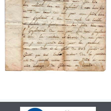
Patrimoin
e
Mémorial
Portraits
Contacts
Liens
Archive