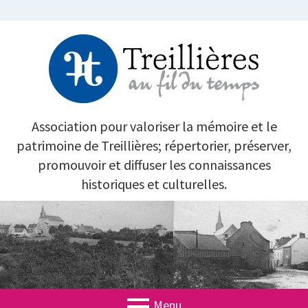
Aller
au
contenu
TREILLIÈRES AU FIL DU TEMPS
Association pour valoriser la mémoire et le
patrimoine de Treillières; répertorier, préserver,
promouvoir et diffuser les connaissances
historiques et culturelles.
Menu